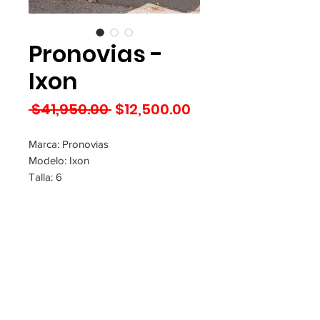
Pronovias -
Ixon
Precio
Precio
 $41,950.00 
$12,500.00
de
oferta
Marca: Pronovias
Modelo: Ixon
Talla: 6
Ubicación: Guadalajara
Contacta a la pre-lover
Contacto