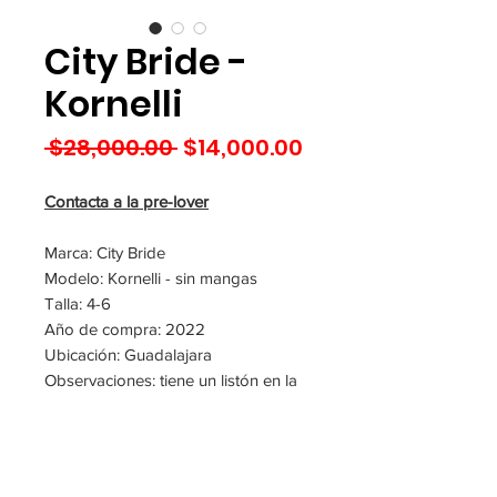
City Bride -
Kornelli
Precio
Precio
 $28,000.00 
$14,000.00
de
oferta
Contacta a la pre-lover
Marca: City Bride
Modelo: Kornelli - sin mangas
Talla: 4-6
Año de compra: 2022
Ubicación: Guadalajara
Observaciones: tiene un listón en la
cauda para que se pueda recoger y
sea más cómodo
Precio a tratar
Tiene Tintoreria?: Sí