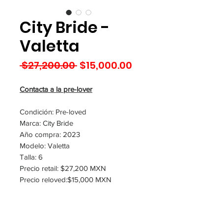
City Bride -
Valetta
Precio
Precio
 $27,200.00 
$15,000.00
de
oferta
Contacta a la pre-lover
Condición: Pre-loved
Marca: City Bride
Año compra: 2023
Modelo: Valetta
Talla: 6
Precio retail: $27,200 MXN
Precio reloved:$15,000 MXN
Ubicación: Tepatitlan
Observaciones: estatura 1.78m +
tacón 2m