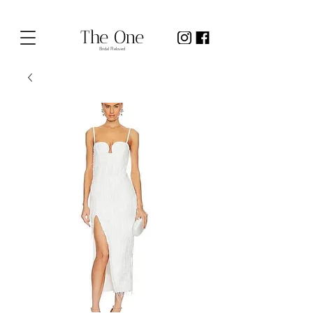
The One
Bridal Reloved