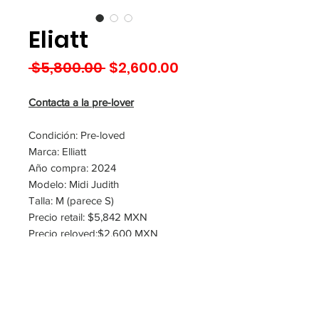
Eliatt
Precio
Precio
 $5,800.00 
$2,600.00
de
oferta
Contacta a la pre-lover
Condición: Pre-loved
Marca: Elliatt
Año compra: 2024
Modelo: Midi Judith
Talla: M (parece S)
Precio retail: $5,842 MXN
Precio reloved:$2,600 MXN
Ubicación: Guadalajara
Observaciones: color ivory
Tiene Tintoreria?: Si
Tiene detalles de uso?: No