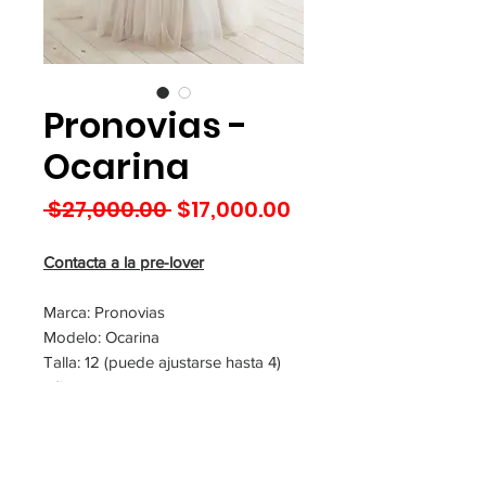
Pronovias -
Ocarina
Precio
Precio
 $27,000.00 
$17,000.00
de
oferta
Contacta a la pre-lover
Marca: Pronovias
Modelo: Ocarina
Talla: 12 (puede ajustarse hasta 4)
Año de compra:
Ubicación: Guadalajara
Observaciones:
Tiene Tintoreria?: N/A