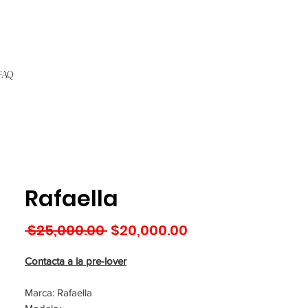
FAQ
Rafaella
Precio
Precio
 $25,000.00 
$20,000.00
de
oferta
Contacta a la pre-lover
Marca: Rafaella